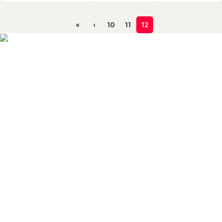
«
‹
10
11
12
VẢI THUN THÚY PHƯƠNG có hơn 15 năm kinh nghiệm
trong lĩnh vực sản xuất và cung cấp các loại vải thun cho
thị trường Việt Nam. Với đội ngũ nhân viên giàu kinh
nghiệm, và nhà xưởng rộng hơn 5.000m2 mét vuông,
chúng tôi có khả năng đáp ứng nhu cầu sản xuất 50 tấn vải
thun mỗi tháng cho các doanh nghiệp
Cửa Hàng:
86 Phan Sào Nam, Phường 11, Quận Tân Bình,
TP.HCM
0902722434 - 0909043159
Email:
vaithunmaymac99@gmail.com
CÔNG TY TNHH MINH ĐỊNH PHÁT - MST: 0315423432
Liên Kết Hữu Ích
Chính Sách Bảo Mật
Chính sách giao hàng