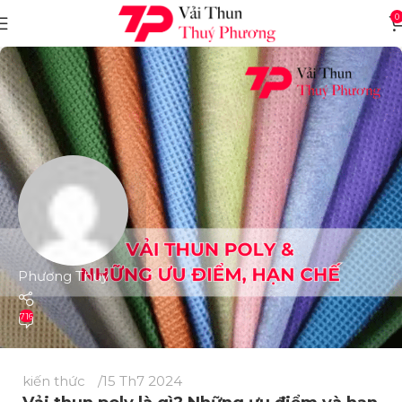
0
Phương Thuý
716
kiến thức
15 Th7 2024