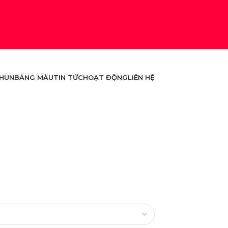
THUN
BẢNG MÀU
TIN TỨC
HOẠT ĐỘNG
LIÊN HỆ