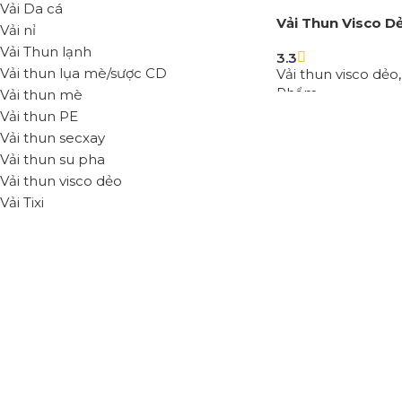
Vải Da cá
Vải Thun Visco D
Vải nỉ
Vải Thun lạnh
3.3
Vải thun lụa mè/sược CD
Vải thun visco dẻo
Phẩm
Vải thun mè
Vải thun PE
Đọc tiếp
Vải thun secxay
Vải thun su pha
Vải thun visco dẻo
Vải Tixi