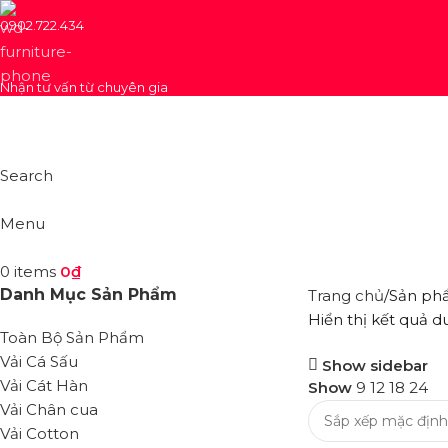
0902.722.434
Nhận tư vấn từ chuyên gia
Search
Menu
0
items
0
₫
Danh Mục Sản Phẩm
Trang chủ
Sản phẩ
Hiển thị kết quả d
Toàn Bộ Sản Phẩm
Vải Cá Sấu
Show sidebar
Vải Cát Hàn
Show
9
12
18
24
Vải Chân cua
Vải Cotton