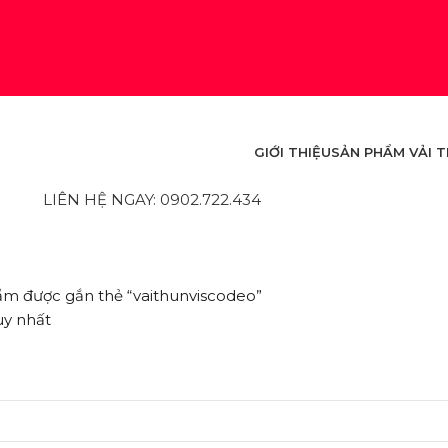
GIỚI THIỆU
SẢN PHẨM VẢI 
LIÊN HỆ NGAY: 0902.722.434
m được gắn thẻ “vaithunviscodeo”
uy nhất