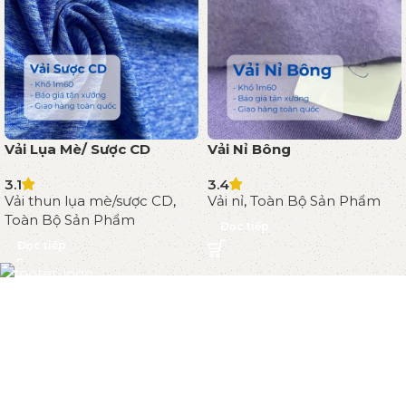
Vải Lụa Mè/ Sược CD
Vải Nỉ Bông
3.1
3.4
Vải thun lụa mè/sược CD
,
Vải nỉ
,
Toàn Bộ Sản Phẩm
Toàn Bộ Sản Phẩm
Đọc tiếp
Đọc tiếp
VẢI THUN THÚY PHƯƠNG có hơn 15 năm kinh nghiệm
trong lĩnh vực sản xuất và cung cấp các loại vải thun cho
thị trường Việt Nam. Với đội ngũ nhân viên giàu kinh
nghiệm, và nhà xưởng rộng hơn 5.000m2 mét vuông,
chúng tôi có khả năng đáp ứng nhu cầu sản xuất 50 tấn vải
thun mỗi tháng cho các doanh nghiệp