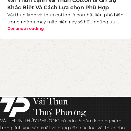
Vải Thun Lạnh Và Thun Cotton là Gì? Sự
Khác Biệt Và Cách Lựa chọn Phù Hợp
Vải thun lạnh và thun cotton là hai chất liệu phổ biến
trong ngành may mặc hiện nay sở hữu những ưu ...
Continue reading
VẢI THUN THÚY PHƯƠNG có hơn 15 năm kinh nghiệm
trong lĩnh vực sản xuất và cung cấp các loại vải thun cho