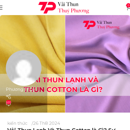
0
Phương Thuý
620
kiến thức
26 Th8 2024