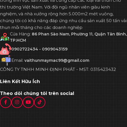
trong lĩnh vực sản xuất và cung cấp các loại vải thun cho
thị trường Việt Nam. Với đội ngũ nhân viên giàu kinh
nghiệm, và nhà xưởng rộng hơn 5.000m2 mét vuông,
chúng tôi có khả năng đáp ứng nhu cầu sản xuất 50 tấn vải
thun mỗi tháng cho các doanh nghiệp
Cửa Hàng:
86 Phan Sào Nam, Phường 11, Quận Tân Bình,
TP.HCM
0902722434 - 0909043159
Email:
vaithunmaymac99@gmail.com
CÔNG TY TNHH MINH ĐỊNH PHÁT - MST: 0315423432
Liên Kết Hữu Ích
Theo dõi chúng tôi trên social