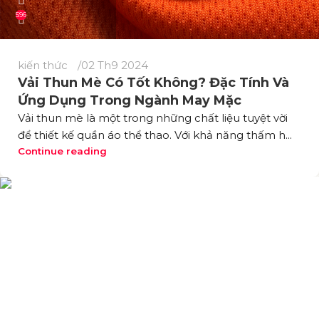
596
kiến thức
02 Th9 2024
Vải Thun Mè Có Tốt Không? Đặc Tính Và
Ứng Dụng Trong Ngành May Mặc
Vải thun mè là một trong những chất liệu tuyệt vời
để thiết kế quần áo thể thao. Với khả năng thấm h...
Continue reading
VẢI THUN THÚY PHƯƠNG có hơn 15 năm kinh nghiệm
trong lĩnh vực sản xuất và cung cấp các loại vải thun cho
thị trường Việt Nam. Với đội ngũ nhân viên giàu kinh
nghiệm, và nhà xưởng rộng hơn 5.000m2 mét vuông,
chúng tôi có khả năng đáp ứng nhu cầu sản xuất 50 tấn vải
thun mỗi tháng cho các doanh nghiệp
Cửa Hàng:
86 Phan Sào Nam, Phường 11, Quận Tân Bình,