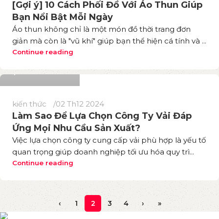
[Gợi ý] 10 Cách Phối Đồ Với Áo Thun Giúp
Bạn Nổi Bật Mỗi Ngày
Áo thun không chỉ là một món đồ thời trang đơn
giản mà còn là "vũ khí" giúp bạn thể hiện cá tính và ...
Phương Thuý
Continue reading
72
kiến thức
02 Th12 2024
Làm Sao Để Lựa Chọn Công Ty Vải Đáp
Ứng Mọi Nhu Cầu Sản Xuất?
Việc lựa chọn công ty cung cấp vải phù hợp là yếu tố
quan trọng giúp doanh nghiệp tối ưu hóa quy trì...
Continue reading
‹
1
2
3
4
›
»