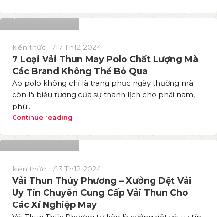
135
kiến thức
17 Th12 2024
7 Loại Vải Thun May Polo Chất Lượng Mà
Các Brand Không Thể Bỏ Qua
Áo polo không chỉ là trang phục ngày thường mà
còn là biểu tượng của sự thanh lịch cho phái nam,
phù...
Phương Thuý
Continue reading
6.385
kiến thức
13 Th12 2024
Vải Thun Thúy Phương – Xưởng Dệt Vải
Uy Tín Chuyên Cung Cấp Vải Thun Cho
Các Xí Nghiệp May
Vải Thun Thúy Phương tự hào là xưởng dệt vải uy tín