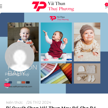
0
Phương Thuý
15.633
kiến thức
26 Th12 2024