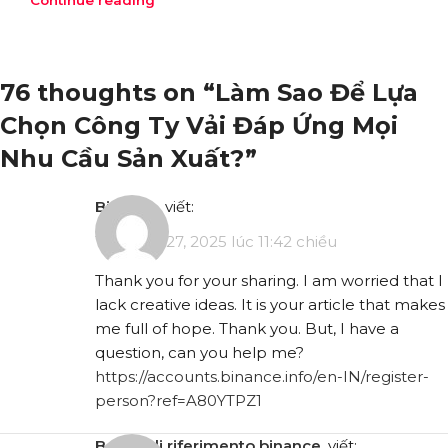
76 thoughts on “
Làm Sao Để Lựa
Chọn Công Ty Vải Đáp Ứng Mọi
Nhu Cầu Sản Xuất?
”
binance
viết:
Tháng 12 27, 2025 lúc 11:42 chiều
Thank you for your sharing. I am worried that I
lack creative ideas. It is your article that makes
me full of hope. Thank you. But, I have a
question, can you help me?
https://accounts.binance.info/en-IN/register-
person?ref=A80YTPZ1
bonus di riferimento binance
viết: