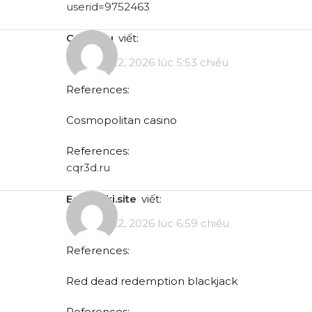
userid=9752463
cqr3d.ru
viết:
Tháng 5 22, 2026 lúc 5:53 chiều
References:
Cosmopolitan casino
References:
cqr3d.ru
eggswiki.site
viết:
Tháng 5 22, 2026 lúc 6:59 chiều
References:
Red dead redemption blackjack
References: