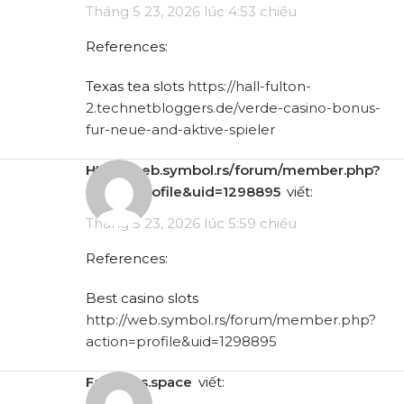
Tháng 5 23, 2026 lúc 4:53 chiều
References:
Texas tea slots
https://hall-fulton-
2.technetbloggers.de/verde-casino-bonus-
fur-neue-and-aktive-spieler
http://web.symbol.rs/forum/member.php?
action=profile&uid=1298895
viết:
Tháng 5 23, 2026 lúc 5:59 chiều
References:
Best casino slots
http://web.symbol.rs/forum/member.php?
action=profile&uid=1298895
favpress.space
viết: