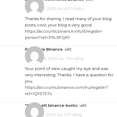
Tháng 1 21, 2026 lúc 6:21 chiều
Thanks for sharing. I read many of your blog
posts, cool, your blog is very good.
https://accounts.binance.info/it/register-
person?ref=P9L9FQKY
Polecenie Binance
viết:
Tháng 1 28, 2026 lúc 1:54 sáng
Your point of view caught my eye and was
very interesting. Thanks. I have a question for
you.
https://accounts.binance.com/hu/register?
ref=IQY5TET4
"oppna ett binance-konto
viết:
Tháng 3 4, 2026 lúc 1:07 sáng