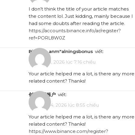
I don’t think the title of your article matches
the content lol. Just kidding, mainly because I
had some doubts after reading the article.
https://accounts.binance.info/ar/register?
ref=PORL8W0Z
binance anm"alningsbonus
viết:
Tháng 3 8, 2026 lúc 7:16 chiều
Your article helped me a lot, is there any more
related content? Thanks!
创建免费账户
viết:
Tháng 4 14, 2026 lúc 8:55 chiều
Your article helped me a lot, is there any more
related content? Thanks!
https://www.binance.com/register?