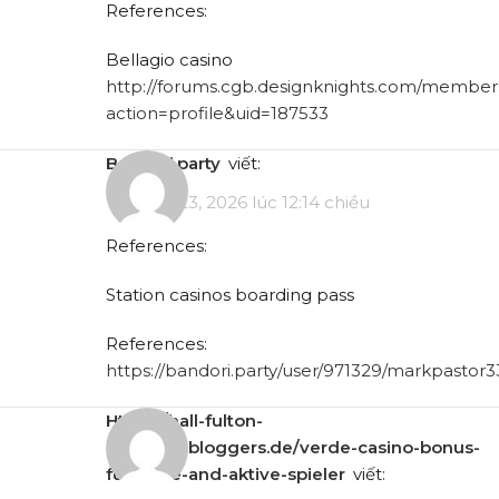
References:
Bellagio casino
http://forums.cgb.designknights.com/member
action=profile&uid=187533
bandori.party
viết:
Tháng 5 23, 2026 lúc 12:14 chiều
References:
Station casinos boarding pass
References:
https://bandori.party/user/971329/markpastor3
https://hall-fulton-
2.technetbloggers.de/verde-casino-bonus-
fur-neue-and-aktive-spieler
viết: