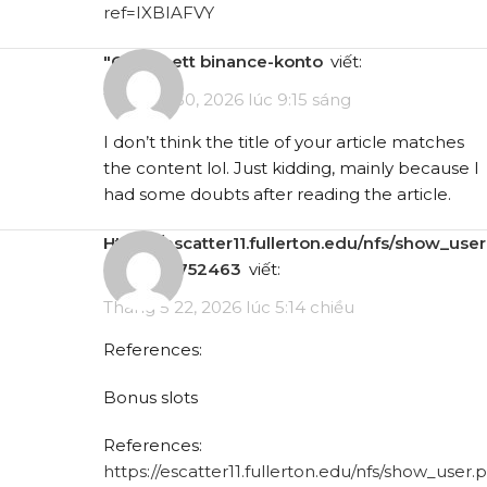
ref=IXBIAFVY
"oppna ett binance-konto
viết:
Tháng 4 30, 2026 lúc 9:15 sáng
I don’t think the title of your article matches
the content lol. Just kidding, mainly because I
had some doubts after reading the article.
https://escatter11.fullerton.edu/nfs/show_user.php?
userid=9752463
viết:
Tháng 5 22, 2026 lúc 5:14 chiều
References:
Bonus slots
References:
https://escatter11.fullerton.edu/nfs/show_user.