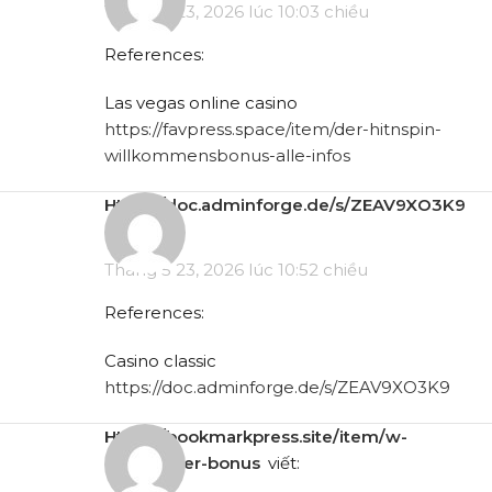
Tháng 5 23, 2026 lúc 10:03 chiều
References:
Las vegas online casino
https://favpress.space/item/der-hitnspin-
willkommensbonus-alle-infos
https://doc.adminforge.de/s/ZEAV9XO3K9
viết:
Tháng 5 23, 2026 lúc 10:52 chiều
References:
Casino classic
https://doc.adminforge.de/s/ZEAV9XO3K9
https://bookmarkpress.site/item/w-
chentlicher-bonus
viết: