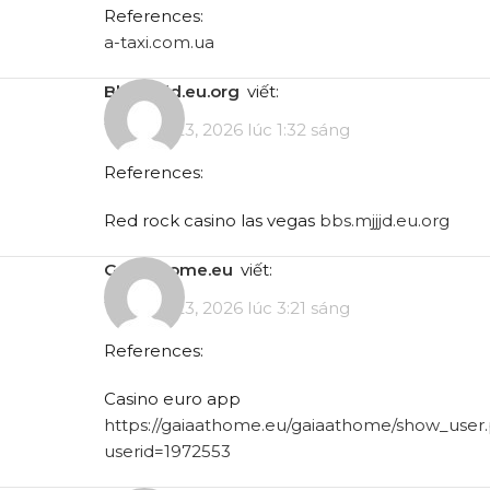
References:
a-taxi.com.ua
bbs.mjjjd.eu.org
viết:
Tháng 5 23, 2026 lúc 1:32 sáng
References:
Red rock casino las vegas
bbs.mjjjd.eu.org
gaiaathome.eu
viết:
Tháng 5 23, 2026 lúc 3:21 sáng
References:
Casino euro app
https://gaiaathome.eu/gaiaathome/show_user
userid=1972553