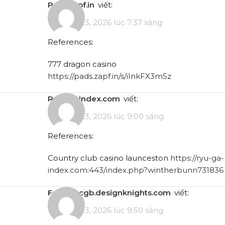
pads.zapf.in
viết:
Tháng 5 23, 2026 lúc 7:37 sáng
References:
777 dragon casino
https://pads.zapf.in/s/iInkFX3m5z
ryu-ga-index.com
viết:
Tháng 5 23, 2026 lúc 9:00 sáng
References:
Country club casino launceston
https://ryu-ga-
index.com:443/index.php?wintherbunn731836
forums.cgb.designknights.com
viết:
Tháng 5 23, 2026 lúc 9:50 sáng