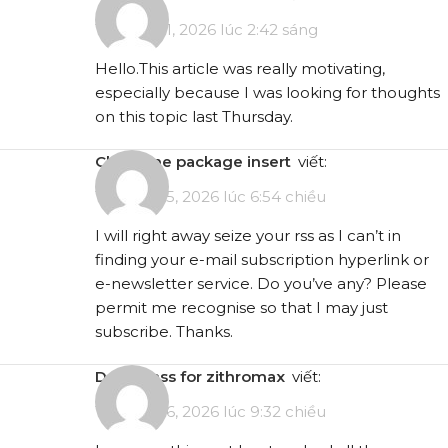
Tháng 1 21, 2026 lúc 2:42 sáng
Hello.This article was really motivating,
especially because I was looking for thoughts
on this topic last Thursday.
clozapine package insert
viết:
Tháng 1 25, 2026 lúc 6:54 chiều
I will right away seize your rss as I can’t in
finding your e-mail subscription hyperlink or
e-newsletter service. Do you’ve any? Please
permit me recognise so that I may just
subscribe. Thanks.
drug class for zithromax
viết:
Tháng 1 26, 2026 lúc 9:32 chiều