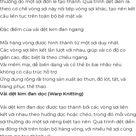
thường do một sợi đơn lẻ tạo thành. Quá trình dệt diễn ra
theo cơ chế vòng sợi này nối tiếp vòng sợi khác, tạo nên kết
cấu liên tục trên toàn bộ bề mặt vải.
Đặc điểm của vải dệt kim đan ngang:
Mỗi hàng vòng được hình thành từ một sợi duy nhất.
Các vòng sợi liên kết lần lượt với nhau, giúp vải có độ co
giãn cao, đặc biệt là theo chiều ngang.
Vải mềm mại, dễ biến dạng và có thể bị bai nhão nếu
không có cấu trúc hỗ trợ.
Ứng dụng rộng rãi trong sản xuất áo thun, đồ lót, tất, và
trang phục thể thao.
Vải dệt kim đan dọc (Warp Knitting)
Vải dệt kim đan dọc được tạo thành bởi các vòng sợi liên
kết với nhau theo hướng dọc hoặc chéo, trong đó mỗi vòng
sợi thường do một sợi riêng biệt tạo nên. Quá trình dệt diễn
ra đồng thời trên toàn bộ hàng vòng, với nhiều hệ sợi cùng