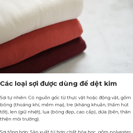
Các loại sợi được dùng để dệt kim
Sợi tự nhiên: Có nguồn gốc từ thực vật hoặc động vật, gồm
bông (thoáng khí, mềm mại), tre (kháng khuẩn, thấm hút
tốt), len (giữ nhiệt), lụa (bóng đẹp, cao cấp), dứa (bền, thân
thiện môi trường).
Sợi tổng hợp: Sản xuất từ hợp chất hóa học, gồm polyester