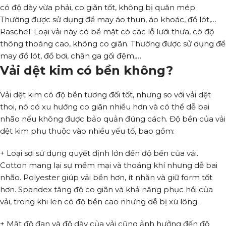
có độ dày vừa phải, co giãn tốt, không bị quăn mép.
Thường được sử dụng để may áo thun, áo khoác, đồ lót,…
Raschel: Loại vải này có bề mặt có các lỗ lưới thưa, có độ
thông thoáng cao, không co giãn. Thường được sử dụng để
may đồ lót, đồ bơi, chăn ga gối đệm,…
Vải dệt kim có bền không?
Vải dệt kim có độ bền tương đối tốt, nhưng so với vải dệt
thoi, nó có xu hướng co giãn nhiều hơn và có thể dễ bai
nhão nếu không được bảo quản đúng cách. Độ bền của vải
dệt kim phụ thuộc vào nhiều yếu tố, bao gồm:
+ Loại sợi sử dụng quyết định lớn đến độ bền của vải.
Cotton mang lại sự mềm mại và thoáng khí nhưng dễ bai
nhão. Polyester giúp vải bền hơn, ít nhăn và giữ form tốt
hơn. Spandex tăng độ co giãn và khả năng phục hồi của
vải, trong khi len có độ bền cao nhưng dễ bị xù lông.
+ Mật độ đan và độ dày của vải cũng ảnh hưởng đến độ