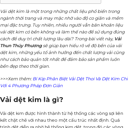
Vải dệt kim là một trong những chất liệu phổ biến trong
ngành thời trang và may mặc nhờ vào độ co giãn và mềm
mại đặc trưng. Tuy nhiên, nhiều người vẫn băn khoăn liệu
vải dệt kim có bền không và làm thế nào để sử dụng đúng
cách để duy trì chất lượng lâu dài?
Trong bài viết này,
Vải
Thun Thúy Phương
sẽ giúp bạn hiểu rõ về độ bền của vải
dệt kim, những yếu tố ảnh hưởng đến chất lượng vải cũng
như cách bảo quản tốt nhất để đảm bảo sản phẩm luôn
bền đẹp theo thời gian.
>>>Xem thêm:
Bí Kíp Phân Biệt Vải Dệt Thoi Và Dệt Kim Chỉ
Với 4 Phương Pháp Đơn Giản
Vải dệt kim là gì?
Vải dệt kim được hình thành từ hệ thống các vòng sợi liên
kết chặt chẽ với nhau theo một cấu trúc nhất định. Quá
trình dệt diễn ra nhờ hệ thống kim dệt, trong đó các vòng