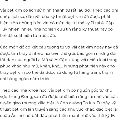
Vải dệt kim có lịch sử hình thành từ rất lâu đời. Theo các ghi
chép lịch sử, dấu vết của kỹ thuật dệt kim đã được phát
hiện trên những hiện vật có niên đại từ thế kỷ 11 tại Ai Cập.
Tuy nhiên, nhiều nhà nghiên cứu tin rằng kỹ thuật này có
thể đã xuất hiện từ trước đó.
Các món đồ có kết cấu tương tự với vải dệt kim ngày nay đã
được tìm thấy ở nhiều nơi trên thế giới, bao gồm những đôi
tất đan của người La Mã và Ai Cập, cùng với nhiều loại trang
phục khác như mũ, khăn, khố,… Những phát hiện này cho
thấy dệt kim có thể đã được sử dụng từ hàng trăm, thậm
chí hàng ngàn năm trước.
Theo các nhà khoa học, vải dệt kim có nguồn gốc từ khu
vực Trung Đông, sau đó được phổ biến rộng rãi nhờ vào các
tuyến giao thương, đặc biệt là Con đường Tơ lụa. Từ đây, kỹ
thuật dệt kim lan truyền sang các khu vực khác, đặc biệt là
châu Âu, nơi nó bắt đầu phát triển mạnh mẽ vào thế kỷ 16.