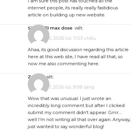
I am sure this post has touched all the
internet people, its really really fastidious
article on building up new website.
sildenafil max dose
viết:
Tháng 1 26, 2026 lúc 11:53 chiều
Ahaa, its good discussion regarding this article
here at this web site, I have read all that, so
now me also commenting here.
z pack
viết:
Tháng 1 27, 2026 lúc 9:08 sáng
Wow that was unusual. I just wrote an
incredibly long comment but after I clicked
submit my comment didn’t appear. Grrrr…
well I’m not writing all that over again. Anyway,
just wanted to say wonderful blog!