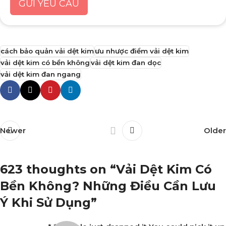
GỬI YÊU CẦU
cách bảo quản vải dệt kim
ưu nhược điểm vải dệt kim
vải dệt kim có bền không
vải dệt kim đan dọc
vải dệt kim đan ngang
Newer
Older
623 thoughts on “
Vải Dệt Kim Có
Bền Không? Những Điều Cần Lưu
Ý Khi Sử Dụng
”