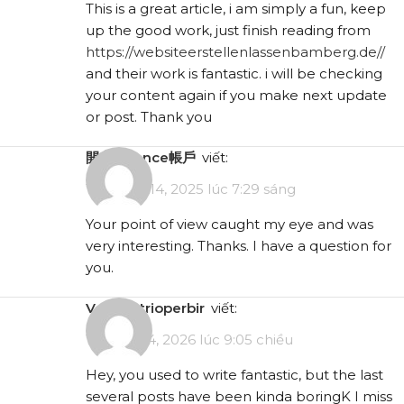
This is a great article, i am simply a fun, keep
up the good work, just finish reading from
https://websiteerstellenlassenbamberg.de//
and their work is fantastic. i will be checking
your content again if you make next update
or post. Thank you
開立binance帳戶
viết:
Tháng 12 14, 2025 lúc 7:29 sáng
Your point of view caught my eye and was
very interesting. Thanks. I have a question for
you.
vorbelutrioperbir
viết:
Tháng 1 14, 2026 lúc 9:05 chiều
Hey, you used to write fantastic, but the last
several posts have been kinda boringK I miss