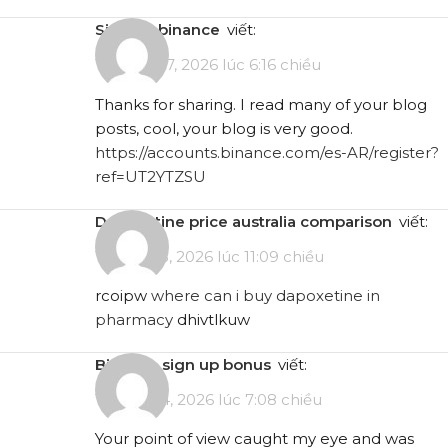
sign up binance
viết:
Tháng 1 27, 2026 lúc 6:16 chiều
Thanks for sharing. I read many of your blog
posts, cool, your blog is very good.
https://accounts.binance.com/es-AR/register?
ref=UT2YTZSU
dapoxetine price australia comparison
viết:
Tháng 2 3, 2026 lúc 11:09 chiều
rcoipw
where can i buy dapoxetine in
pharmacy
dhivtlkuw
binance sign up bonus
viết:
Tháng 2 4, 2026 lúc 7:08 chiều
Your point of view caught my eye and was