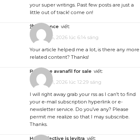
your super writings. Past few posts are just a
little out of track! come on!
注册Binance
viết:
Tháng 1 15, 2026 lúc 6:14 sáng
Your article helped me a lot, is there any more
related content? Thanks!
purchase avanafil for sale
viết:
Tháng 1 21, 2026 lúc 12:29 sáng
I will right away grab your rss as I can’t to find
your e-mail subscription hyperlink or e-
newsletter service. Do you’ve any? Please
permit me realize so that I may subscribe.
Thanks.
how effective is levitra
viết: