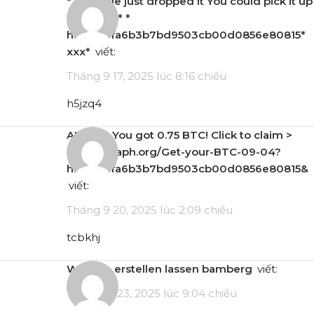
* * * Apple just dropped it You could pick it up
for free * * *
hs=a58cfa6b3b7bd9503cb00d0856e80815*
ххх*
viết:
Tháng 9 17, 2025 lúc 8:16 chiều
h5jzq4
ALERT - You got 0.75 BTC! Click to claim >
https://graph.org/Get-your-BTC-09-04?
hs=a58cfa6b3b7bd9503cb00d0856e80815&
viết:
Tháng 9 20, 2025 lúc 2:09 chiều
tcbkhj
website erstellen lassen bamberg
viết:
Tháng 10 23, 2025 lúc 9:04 chiều