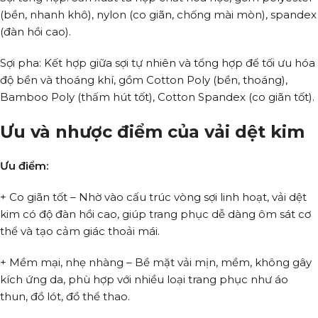
(bền, nhanh khô), nylon (co giãn, chống mài mòn), spandex
(đàn hồi cao).
Sợi pha: Kết hợp giữa sợi tự nhiên và tổng hợp để tối ưu hóa
độ bền và thoáng khí, gồm Cotton Poly (bền, thoáng),
Bamboo Poly (thấm hút tốt), Cotton Spandex (co giãn tốt).
Ưu và nhược điểm của vải dệt kim
Ưu điểm:
+ Co giãn tốt – Nhờ vào cấu trúc vòng sợi linh hoạt, vải dệt
kim có độ đàn hồi cao, giúp trang phục dễ dàng ôm sát cơ
thể và tạo cảm giác thoải mái.
+ Mềm mại, nhẹ nhàng – Bề mặt vải mịn, mềm, không gây
kích ứng da, phù hợp với nhiều loại trang phục như áo
thun, đồ lót, đồ thể thao.