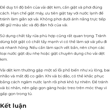
Để duy trì độ bền của vải dệt kim, cần giặt và phơi đúng
cách. Hạn chế giặt máy, ưu tiên giặt tay với nước lạnh để
tránh làm giãn sợi vải. Không phơi dưới ánh nắng trực tiếp
để giữ màu sắc và độ đàn hồi của vải.
Sử dụng chất tẩy rửa phù hợp cũng rất quan trọng. Tránh
dùng bột giặt có chất tẩy mạnh vì có thể làm sợi vải yếu đi
và nhanh hỏng. Nếu cần làm sạch vết bẩn, nên chọn các
loại nước giặt dịu nhẹ hoặc giặt chuyên dụng cho vải dệt
kim.
Vải dệt kim thường gặp một số lỗi phổ biến như xù lông, bai
nhão và mất độ co giãn. Khi vải bị dão, có thể khắc phục
bằng cách ngâm nước lạnh rồi phơi khô tự nhiên. Để tránh
vải bị nhăn, nên gấp gọn gàng hoặc treo trên móc thay vì
gấp gọn trong tủ.
Kết luận