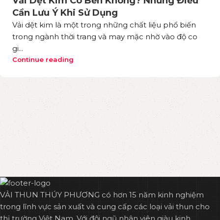
Vải Dệt Kim Có Bền Không? Những Điều
Cần Lưu Ý Khi Sử Dụng
Vải dệt kim là một trong những chất liệu phổ biến
trong ngành thời trang và may mặc nhờ vào độ co
gi...
Continue reading
VẢI THUN THÚY PHƯƠNG có hơn 15 năm kinh nghiệm
trong lĩnh vực sản xuất và cung cấp các loại vải thun cho
thị trường Việt Nam. Với đội ngũ nhân viên giàu kinh