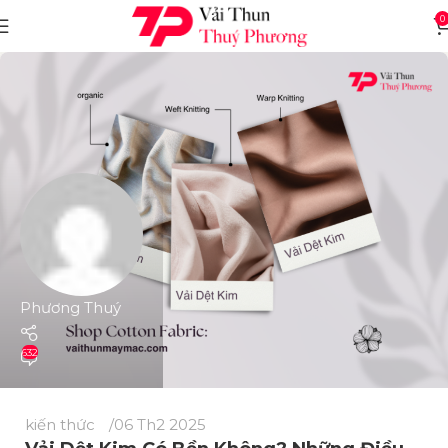
0
Phương Thuý
632
kiến thức
06 Th2 2025