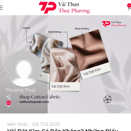
0
Phương Thuý
600
kiến thức
06 Th2 2025