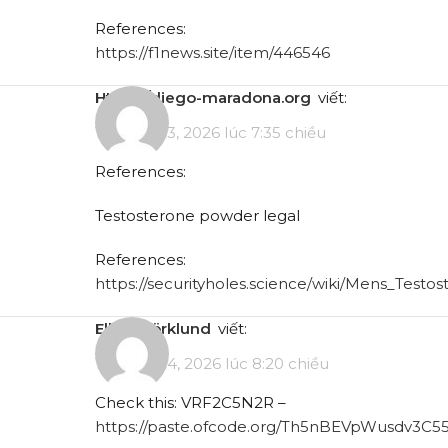
References:
https://f1news.site/item/446546
https://diego-maradona.org
viết:
Tháng 4 13, 2026 lúc 7:35 chiều
References:
Testosterone powder legal
References:
https://securityholes.science/wiki/Mens_Testo
Ellen Björklund
viết:
Tháng 4 14, 2026 lúc 8:20 chiều
Check this: VRF2C5N2R –
https://paste.ofcode.org/Th5nBEVpWusdv3C