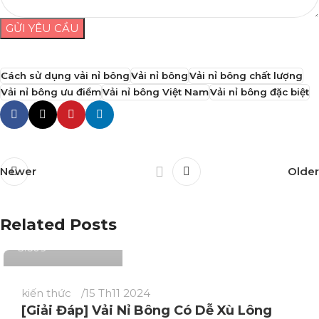
GỬI YÊU CẦU
Cách sử dụng vải nỉ bông
Vải nỉ bông
Vải nỉ bông chất lượng
Vải nỉ bông ưu điểm
Vải nỉ bông Việt Nam
Vải nỉ bông đặc biệt
Newer
Older
Phương Thuý
Related Posts
3.609
kiến thức
15 Th11 2024
[Giải Đáp] Vải Nỉ Bông Có Dễ Xù Lông