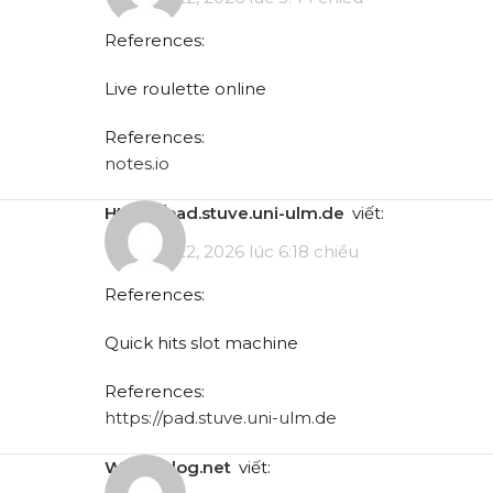
References:
Live roulette online
References:
notes.io
https://pad.stuve.uni-ulm.de
viết:
Tháng 5 22, 2026 lúc 6:18 chiều
References:
Quick hits slot machine
References:
https://pad.stuve.uni-ulm.de
writeablog.net
viết: