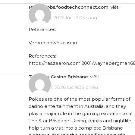
https://jobs.foodtechconnect.com
viết:
Tháng 5 4, 2026 lúc 12:03 sáng
References:
Vernon downs casino
References:
https://nas.zearon.com:2001/waynebergman6
Treasury Casino Brisbane
viết:
Tháng 5 17, 2026 lúc 9:35 chiều
Pokies are one of the most popular forms of
casino entertainment in Australia, and they
play a major role in the gaming experience at
The Star Brisbane. Dining, drinks and nightlife
help turn a visit into a complete Brisbane