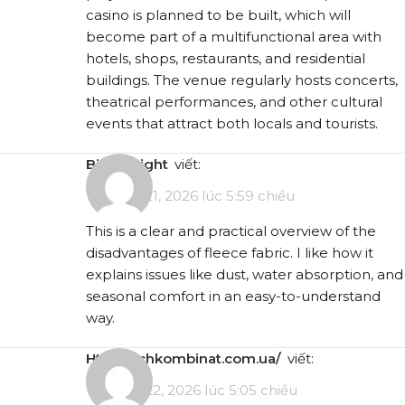
casino is planned to be built, which will
become part of a multifunctional area with
hotels, shops, restaurants, and residential
buildings. The venue regularly hosts concerts,
theatrical performances, and other cultural
events that attract both locals and tourists.
bitebynight
viết:
Tháng 5 21, 2026 lúc 5:59 chiều
This is a clear and practical overview of the
disadvantages of fleece fabric. I like how it
explains issues like dust, water absorption, and
seasonal comfort in an easy-to-understand
way.
http://uchkombinat.com.ua/
viết:
Tháng 5 22, 2026 lúc 5:05 chiều