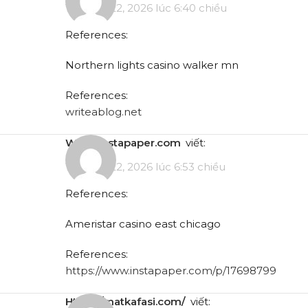
Tháng 5 22, 2026 lúc 6:40 chiều
References:
Northern lights casino walker mn
References:
writeablog.net
www.instapaper.com
viết:
Tháng 5 22, 2026 lúc 6:53 chiều
References:
Ameristar casino east chicago
References:
https://www.instapaper.com/p/17698799
https://matkafasi.com/
viết: