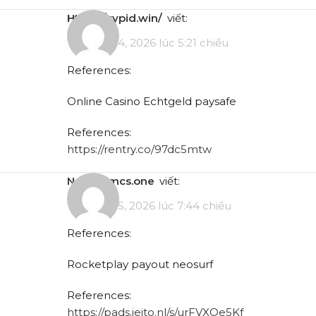
https://xypid.win/
viết:
Tháng 4 14, 2026 lúc 5:21 chiều
References:
Online Casino Echtgeld paysafe
References:
https://rentry.co/97dc5mtw
notes.bmcs.one
viết:
Tháng 4 15, 2026 lúc 7:44 chiều
References:
Rocketplay payout neosurf
References:
https://pads.jeito.nl/s/urFVXOe5Kf