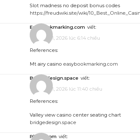
Slot madness no deposit bonus codes
https://freudwiki.site/wiki/10_Best_Online_C
easybookmarking.com
viết:
Tháng 5 11, 2026 lúc 6:14 chiều
References:
Mt airy casino
easybookmarking.com
bridgedesign.space
viết:
Tháng 5 11, 2026 lúc 11:40 chiều
References:
Valley view casino center seating chart
bridgedesign.space
pbase.com
viết: