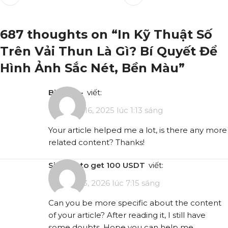
687 thoughts on “
In Kỹ Thuật Số
Trên Vải Thun Là Gì? Bí Quyết Để
Hình Ảnh Sắc Nét, Bền Màu
”
binance-
viết:
Tháng 12 16, 2025 lúc 1:13 sáng
Your article helped me a lot, is there any more
related content? Thanks!
Sign up to get 100 USDT
viết:
Tháng 1 13, 2026 lúc 7:15 sáng
Can you be more specific about the content
of your article? After reading it, I still have
some doubts. Hope you can help me.