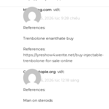
medibang.com
viết:
Tháng 4 15, 2026 lúc 9:28 chiều
References:
Trenbolone enanthate buy
References:
https://lyreshow4.werite.net/buy-injectable-
trenbolone-for-sale-online
code.antopie.org
viết:
Tháng 4 16, 2026 lúc 12:18 sáng
References:
Man on steroids