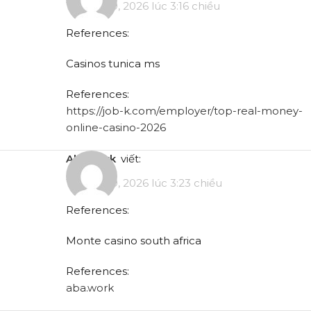
Tháng 5 9, 2026 lúc 3:16 chiều
References:
Casinos tunica ms
References:
https://job-k.com/employer/top-real-money-
online-casino-2026
aba.work
viết:
Tháng 5 9, 2026 lúc 3:23 chiều
References:
Monte casino south africa
References:
aba.work