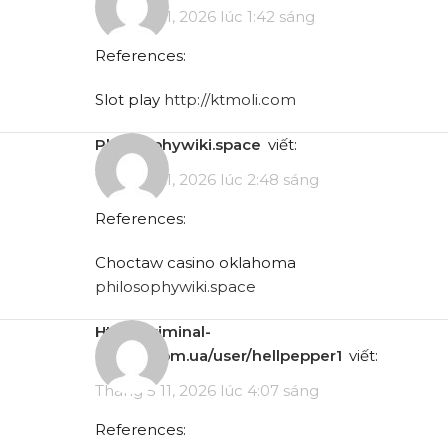
Tháng 5 11, 2026 lúc 1:42 sáng
References:
Slot play
http://ktmoli.com
philosophywiki.space
viết:
Tháng 5 11, 2026 lúc 2:48 sáng
References:
Choctaw casino oklahoma
philosophywiki.space
http://kriminal-
ohlyad.com.ua/user/hellpepper1
viết:
Tháng 5 11, 2026 lúc 4:07 sáng
References: