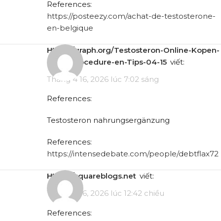
References:
https://posteezy.com/achat-de-testosterone-
en-belgique
https://graph.org/Testosteron-Online-Kopen-
Bestelprocedure-en-Tips-04-15
viết:
Tháng 4 16, 2026 lúc 7:02 sáng
References:
Testosteron nahrungsergänzung
References:
https://intensedebate.com/people/debtflax72
https://squareblogs.net
viết:
Tháng 4 16, 2026 lúc 12:42 chiều
References: