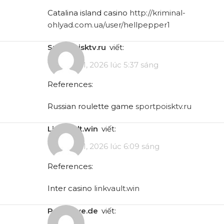
Catalina island casino
http://kriminal-
ohlyad.com.ua/user/hellpepper1
sportpoisktv.ru
viết:
Tháng 5 11, 2026 lúc 5:37 sáng
References:
Russian roulette game
sportpoisktv.ru
linkvault.win
viết:
Tháng 5 11, 2026 lúc 6:09 sáng
References:
Inter casino
linkvault.win
pad.stuve.de
viết: