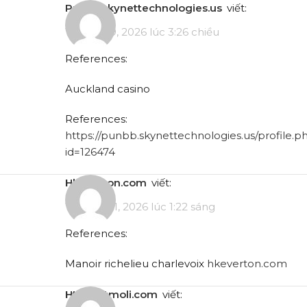
punbb.skynettechnologies.us
viết:
Tháng 5 9, 2026 lúc 3:26 chiều
References:
Auckland casino
References:
https://punbb.skynettechnologies.us/profile.p
id=126474
hkeverton.com
viết:
Tháng 5 11, 2026 lúc 1:22 sáng
References:
Manoir richelieu charlevoix
hkeverton.com
http://ktmoli.com
viết: