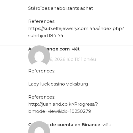
Stéroïdes anabolisants achat
References:
https://sub.elfejewelry.com:443/index.php?
suhrhjort184174
aixexchange.com
viết:
Tháng 4 16, 2026 lúc 11:11 chiều
References:
Lady luck casino vicksburg
References:
http://juanland.co.kr/Progress/?
bmode=view&idx=10250279
creación de cuenta en Binance
viết: