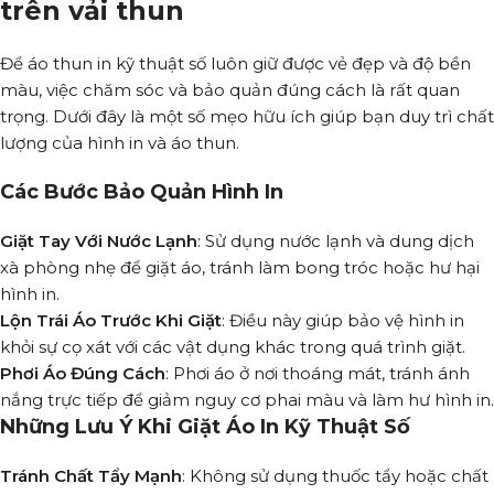
trên vải thun
Để áo thun in kỹ thuật số luôn giữ được vẻ đẹp và độ bền
màu, việc chăm sóc và bảo quản đúng cách là rất quan
trọng. Dưới đây là một số mẹo hữu ích giúp bạn duy trì chất
lượng của hình in và áo thun.
Các Bước Bảo Quản Hình In
Giặt Tay Với Nước Lạnh
: Sử dụng nước lạnh và dung dịch
xà phòng nhẹ để giặt áo, tránh làm bong tróc hoặc hư hại
hình in.
Lộn Trái Áo Trước Khi Giặt
: Điều này giúp bảo vệ hình in
khỏi sự cọ xát với các vật dụng khác trong quá trình giặt.
Phơi Áo Đúng Cách
: Phơi áo ở nơi thoáng mát, tránh ánh
nắng trực tiếp để giảm nguy cơ phai màu và làm hư hình in.
Những Lưu Ý Khi Giặt Áo In Kỹ Thuật Số
Tránh Chất Tẩy Mạnh
: Không sử dụng thuốc tẩy hoặc chất