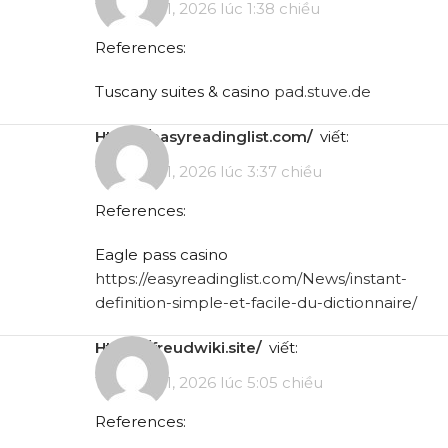
Tháng 5 11, 2026 lúc 1:38 chiều
References:
Tuscany suites & casino
pad.stuve.de
https://easyreadinglist.com/
viết:
Tháng 5 11, 2026 lúc 3:37 chiều
References:
Eagle pass casino
https://easyreadinglist.com/News/instant-
definition-simple-et-facile-du-dictionnaire/
https://freudwiki.site/
viết:
Tháng 5 11, 2026 lúc 5:05 chiều
References: