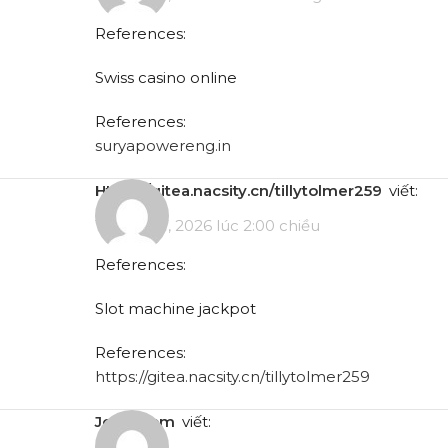
References:
Swiss casino online
References:
suryapowereng.in
https://gitea.nacsity.cn/tillytolmer259
viết:
Tháng 5 7, 2026 lúc 2:00 chiều
References:
Slot machine jackpot
References:
https://gitea.nacsity.cn/tillytolmer259
job-k.com
viết: