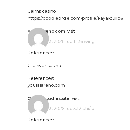
Cairns casino
https://doodleordie.com/profile/kayaktulip6
youralareno.com
viết:
Tháng 5 23, 2026 lúc 11:36 sáng
References:
Gila river casino
References:
youralareno.com
greecestudies.site
viết:
Tháng 5 23, 2026 lúc 5:12 chiều
References: