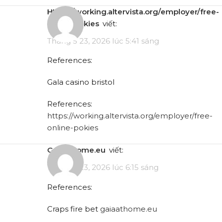
https://working.altervista.org/employer/free-
online-pokies
viết:
Tháng 5 23, 2026 lúc 5:41 sáng
References:
Gala casino bristol
References:
https://working.altervista.org/employer/free-
online-pokies
gaiaathome.eu
viết:
Tháng 5 23, 2026 lúc 6:15 sáng
References:
Craps fire bet
gaiaathome.eu