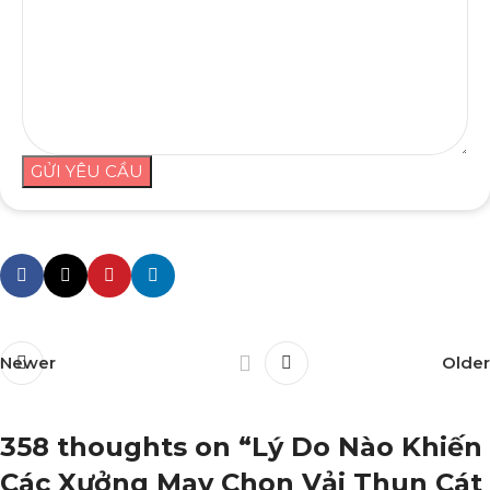
GỬI YÊU CẦU
Newer
Older
358 thoughts on “
Lý Do Nào Khiến
Các Xưởng May Chọn Vải Thun Cát