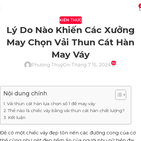
KIẾN THỨC
Lý Do Nào Khiến Các Xưởng
May Chọn Vải Thun Cát Hàn
May Váy
358
Phương Thuý
On Tháng 7 15, 2024
Nội dung chính
Vải thun cát hàn lựa chọn số 1 để may váy
Thế nào là chiếc váy bằng vải thun cát hàn chất lượng?
Kết luận
Để có một chiếc váy đẹp tôn nên các đường cong của cơ
thể cũng như nét đẹp tiềm ẩn của người phụ nữ hiện đại