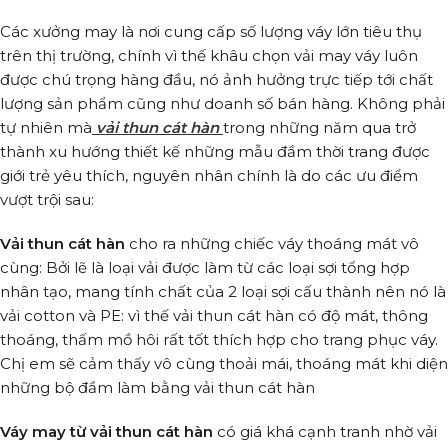
Các xưởng may là nơi cung cấp số lượng váy lớn tiêu thụ
trên thị trường, chính vì thế khâu chọn vải may váy luôn
được chú trọng hàng đầu, nó ảnh hưởng trực tiếp tới chất
lượng sản phẩm cũng như doanh số bán hàng. Không phải
tự nhiên mà
vải thun cát hàn
trong những năm qua trở
thành xu hướng thiết kế những mẫu đầm thời trang được
giới trẻ yêu thích, nguyên nhân chính là do các ưu điểm
vượt trội sau:
Vải thun cát hàn
cho ra những chiếc váy thoáng mát vô
cùng: Bởi lẽ là loại vải được làm từ các loại sợi tổng hợp
nhân tạo, mang tính chất của 2 loại sợi cấu thành nên nó là
vải cotton và PE: vì thế vải thun cát hàn có độ mát, thông
thoáng, thấm mồ hôi rất tốt thích hợp cho trang phục váy.
Chị em sẽ cảm thấy vô cùng thoải mái, thoáng mát khi diện
những bộ đầm làm bằng vải thun cát hàn
Váy may từ vải thun cát hàn
có giá khá cạnh tranh nhờ vải