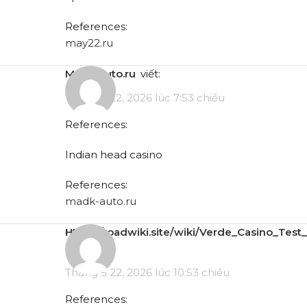
References:
may22.ru
madk-auto.ru
viết:
Tháng 5 22, 2026 lúc 7:53 chiều
References:
Indian head casino
References:
madk-auto.ru
https://roadwiki.site/wiki/Verde_Casino_Test_
viết:
Tháng 5 22, 2026 lúc 10:53 chiều
References: