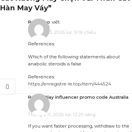
Hàn May Váy
”
rentry.co
viết:
Tháng 4 13, 2026 lúc 9:19 chiều
References:
Which of the following statements about
anabolic steroids is false
References:
https://enregistre-le.top/item/444524
RocketPlay influencer promo code Australia
viết:
Tháng 5 11, 2026 lúc 12:20 sáng
If you want faster processing, withdraw to the