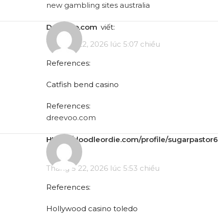
new gambling sites australia
dreevoo.com
viết:
Tháng 5 22, 2026 lúc 5:07 chiều
References:
Catfish bend casino
References:
dreevoo.com
https://doodleordie.com/profile/sugarpastor6
viết:
Tháng 5 22, 2026 lúc 5:53 chiều
References:
Hollywood casino toledo