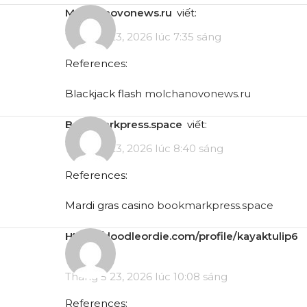
molchanovonews.ru
viết:
Tháng 5 23, 2026 lúc 7:35 sáng
References:
Blackjack flash
molchanovonews.ru
bookmarkpress.space
viết:
Tháng 5 23, 2026 lúc 8:40 sáng
References:
Mardi gras casino
bookmarkpress.space
https://doodleordie.com/profile/kayaktulip6
viết:
Tháng 5 23, 2026 lúc 10:08 sáng
References: