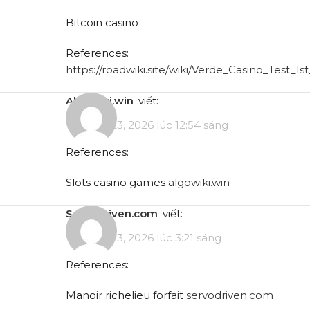
Bitcoin casino
References:
https://roadwiki.site/wiki/Verde_Casino_Test_Ist
algowiki.win
viết:
Tháng 5 23, 2026 lúc 12:54 sáng
References:
Slots casino games
algowiki.win
servodriven.com
viết:
Tháng 5 23, 2026 lúc 3:21 sáng
References:
Manoir richelieu forfait
servodriven.com