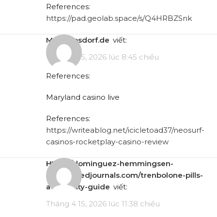
References:
https://pad.geolab.space/s/Q4HRBZSnk
md.chaosdorf.de
viết:
Tháng 4 15, 2026 lúc 8:45 chiều
References:
Maryland casino live
References:
https://writeablog.net/icicletoad37/neosurf-
casinos-rocketplay-casino-review
https://dominguez-hemmingsen-
2.federatedjournals.com/trenbolone-pills-
availability-guide
viết:
Tháng 4 15, 2026 lúc 11:38 chiều