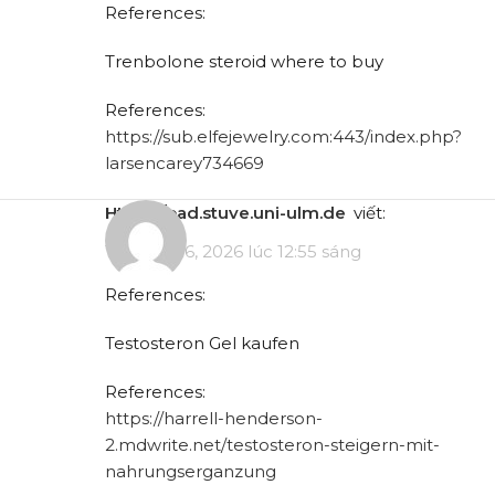
References:
Trenbolone steroid where to buy
References:
https://sub.elfejewelry.com:443/index.php?
larsencarey734669
https://pad.stuve.uni-ulm.de
viết:
Tháng 4 16, 2026 lúc 12:55 sáng
References:
Testosteron Gel kaufen
References:
https://harrell-henderson-
2.mdwrite.net/testosteron-steigern-mit-
nahrungserganzung