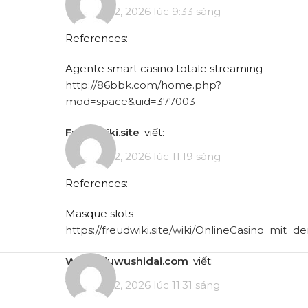
Tháng 5 12, 2026 lúc 9:33 sáng
References:
Agente smart casino totale streaming
http://86bbk.com/home.php?
mod=space&uid=377003
freudwiki.site
viết:
Tháng 5 12, 2026 lúc 11:19 sáng
References:
Masque slots
https://freudwiki.site/wiki/OnlineCasino_mit
www.xiuwushidai.com
viết:
Tháng 5 12, 2026 lúc 11:31 sáng