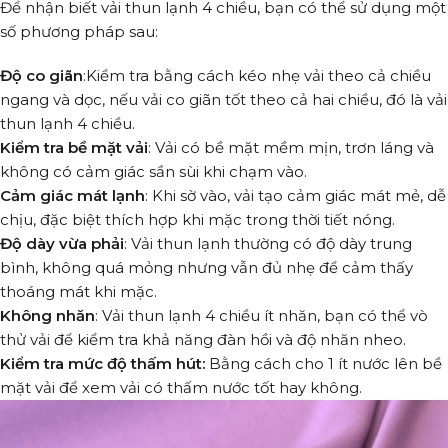
Để nhận biết vải thun lạnh 4 chiều, bạn có thể sử dụng một
số phương pháp sau:
Độ co giãn
:Kiểm tra bằng cách kéo nhẹ vải theo cả chiều
ngang và dọc, nếu vải co giãn tốt theo cả hai chiều, đó là vải
thun lạnh 4 chiều.
Kiểm tra bề mặt vải
: Vải có bề mặt mềm mịn, trơn láng và
không có cảm giác sần sùi khi chạm vào.
Cảm giác mát lạnh
: Khi sờ vào, vải tạo cảm giác mát mẻ, dễ
chịu, đặc biệt thích hợp khi mặc trong thời tiết nóng.
Độ dày vừa phải
: Vải thun lạnh thường có độ dày trung
bình, không quá mỏng nhưng vẫn đủ nhẹ để cảm thấy
thoáng mát khi mặc.
Không nhăn
: Vải thun lạnh 4 chiều ít nhăn, bạn có thể vò
thử vải để kiểm tra khả năng đàn hồi và độ nhăn nheo.
Kiểm tra mức độ thấm hút:
Bằng cách cho 1 ít nước lên bề
mặt vải để xem vải có thấm nước tốt hay không.