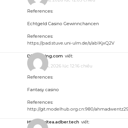
References:
Echtgeld Casino Gewinnchancen
References:
https://pad.stuve.uni-ulm.de/s/abIKjxQ2V
dibodating.com
viết:
Tháng 5 4, 2026 lúc 12:16 chiều
References:
Fantasy casino
References:
http://git.modelhub.org.cn:980/ahmadwentz2
https://gitea.adber.tech
viết: