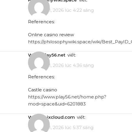
Tháng 5 11, 2026 lúc 4:22 sáng
References:
Online casino review
https://philosophywiki.space/wiki/Best_PayID
www.play56.net
viết:
Tháng 5 11, 2026 lúc 4:36 sáng
References:
Castle casino
https://www.play56.net/home.php?
mod=space&uid=6201883
www.mixcloud.com
viết:
Tháng 5 11, 2026 lúc 5:37 sáng