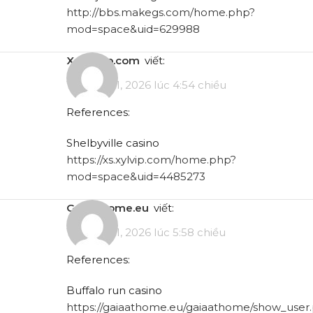
http://bbs.makegs.com/home.php?
mod=space&uid=629988
xs.xylvip.com
viết:
Tháng 5 11, 2026 lúc 4:54 chiều
References:
Shelbyville casino
https://xs.xylvip.com/home.php?
mod=space&uid=4485273
gaiaathome.eu
viết:
Tháng 5 11, 2026 lúc 5:58 chiều
References:
Buffalo run casino
https://gaiaathome.eu/gaiaathome/show_user