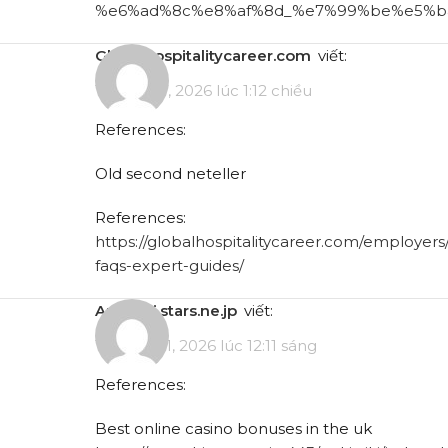
%e6%ad%8c%e8%af%8d_%e7%99%be%e5%b
globalhospitalitycareer.com
viết:
Tháng 5 7, 2026 lúc 1:12 chiều
References:
Old second neteller
References:
https://globalhospitalitycareer.com/employers
faqs-expert-guides/
argrathi.stars.ne.jp
viết:
Tháng 5 11, 2026 lúc 12:11 sáng
References:
Best online casino bonuses in the uk