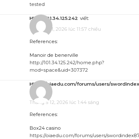
tested
http://101.34.125.242
viết:
Tháng 5 11, 2026 lúc 11:57 chiều
References:
Manoir de benerville
http://101.34.125.242/home.php?
mod=space&uid=307372
https://oiaedu.com/forums/users/swordinde
viết:
Tháng 5 12, 2026 lúc 1:44 sáng
References:
Box24 casino
https://oiaedu.com/forums/users/swordindex87