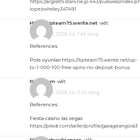
https://argrathi.stars.ne.jp:443/pukiwiki/index.p
lopezwhitley347491
https://tipteam75.werite.net
viết:
Tháng 5 11, 2026 lúc 1:43 sáng
References:
Polis oyunlari
https://tipteam75.werite.net/up-
to-1-000-100-free-spins-no-deposit-bonus
pikidi.com
viết:
Tháng 5 11, 2026 lúc 2:34 sáng
References:
Fiesta casino las vegas
https://pikidi.com/seller/profile/garageangora3
philosophywiki.space
viết: