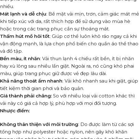
nhiều.
Mát lạnh và dễ chịu
: Bề mặt vải mịn, trơn, cảm giác mát mẻ
khi tiếp xúc với da, rất thích hợp để sử dụng vào mùa hè
hoặc trong các trang phục cần sự thoáng mát.
Thấm hút mồ hôi
tốt
: Giúp cơ thể luôn khô ráo ngay cả khi
vận động mạnh, là lựa chọn phổ biến cho quần áo thể thao
và đồ tập.
Bền màu, ít nhăn
: Vải thun lạnh 4 chiều rất bền, ít bị nhăn
hay xù lông sau nhiều lần giặt. Ngoài ra, nó cũng khó phai
màu, giúp trang phục giữ được vẻ đẹp lâu dài.
Khả năng thoát ẩm nhanh
: Vải khô nhanh sau khi giặt, giúp
tiết kiệm thời gian phơi và bảo quản.
Giá thành phải chăng:
So với nhiều loại vải cotton khác thì
vải này có giá cả hợp lý, phù hợp với mọi đối tượng.
Nhược điểm:
Không thân thiện với môi trường
: Do được làm từ các sợi
tổng hợp như polyester hoặc nylon, nên gây khó khăn