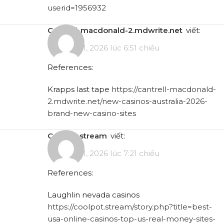
userid=1956932
cantrell-macdonald-2.mdwrite.net
viết:
Tháng 5 11, 2026 lúc 6:51 chiều
References:
Krapps last tape
https://cantrell-macdonald-
2.mdwrite.net/new-casinos-australia-2026-
brand-new-casino-sites
coolpot.stream
viết:
Tháng 5 11, 2026 lúc 7:21 chiều
References:
Laughlin nevada casinos
https://coolpot.stream/story.php?title=best-
usa-online-casinos-top-us-real-money-sites-