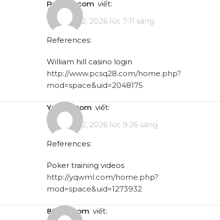
pcsq28.com
viết:
Tháng 5 12, 2026 lúc 7:11 sáng
References:
William hill casino login
http://www.pcsq28.com/home.php?
mod=space&uid=2048175
yqwml.com
viết:
Tháng 5 12, 2026 lúc 9:26 sáng
References:
Poker training videos
http://yqwml.com/home.php?
mod=space&uid=1273932
86bbk.com
viết: