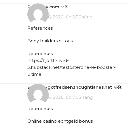
posteezy.com
viết:
Tháng 4 16, 2026 lúc 5:56 sáng
References:
Body builders clitoris
References:
https://hjorth-hviid-
3.hubstack.net/testosterone-le-booster-
ultime
eskesen-gotfredsen.thoughtlanes.net
viết:
Tháng 4 16, 2026 lúc 7:03 sáng
References:
Online casino echtgeld bonus