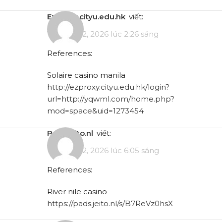
ezproxy.cityu.edu.hk
viết:
Tháng 5 12, 2026 lúc 2:26 sáng
References:
Solaire casino manila
http://ezproxy.cityu.edu.hk/login?
url=http://yqwml.com/home.php?
mod=space&uid=1273454
pads.jeito.nl
viết:
Tháng 5 12, 2026 lúc 6:05 sáng
References:
River nile casino
https://pads.jeito.nl/s/B7ReVz0hsX