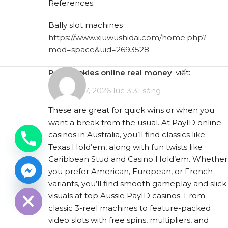
References:
Bally slot machines
https://www.xiuwushidai.com/home.php?
mod=space&uid=2693528
payid pokies online real money
viết:
Tháng 5 17, 2026 lúc 3:31 sáng
These are great for quick wins or when you
want a break from the usual. At PayID online
casinos in Australia, you’ll find classics like
Texas Hold’em, along with fun twists like
Caribbean Stud and Casino Hold’em. Whether
chaty
you prefer American, European, or French
Hide
variants, you’ll find smooth gameplay and slick
visuals at top Aussie PayID casinos. From
classic 3-reel machines to feature-packed
video slots with free spins, multipliers, and