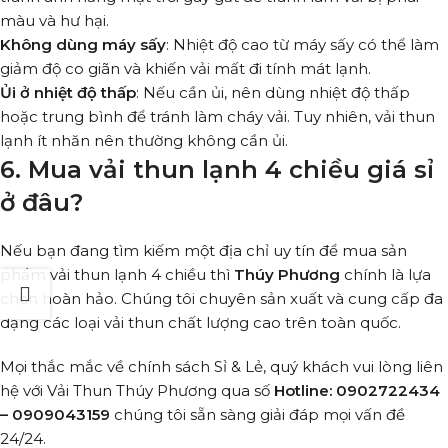
màu và hư hại.
Không dùng máy sấy
: Nhiệt độ cao từ máy sấy có thể làm
giảm độ co giãn và khiến vải mất đi tính mát lạnh.
Ủi ở nhiệt độ thấp
: Nếu cần ủi, nên dùng nhiệt độ thấp
hoặc trung bình để tránh làm cháy vải. Tuy nhiên, vải thun
lạnh ít nhăn nên thường không cần ủi.
6. Mua vải thun lạnh 4 chiều giá sỉ
ở đâu?
Nếu bạn đang tìm kiếm một địa chỉ uy tín để mua sản
phẩm vải thun lạnh 4 chiều thì
Thúy Phương
chính là lựa
chọn hoàn hảo. Chúng tôi chuyên sản xuất và cung cấp đa
dạng các loại vải thun chất lượng cao trên toàn quốc.
Mọi thắc mắc về chính sách Sỉ & Lẻ, quý khách vui lòng liên
hệ với Vải Thun Thúy Phương qua số
Hotline: 0902722434
– 0909043159
chúng tôi sẵn sàng giải đáp mọi vấn đề
24/24.