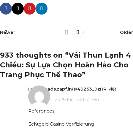
Newer
Older
933 thoughts on “
Vải Thun Lạnh 4
Chiều: Sự Lựa Chọn Hoàn Hảo Cho
Trang Phục Thể Thao
”
https://pads.zapf.in/s/43Z53_9zHR
viết:
Tháng 4 14, 2026 lúc 12:56 chiều
References:
Echtgeld Casino Verifizierung