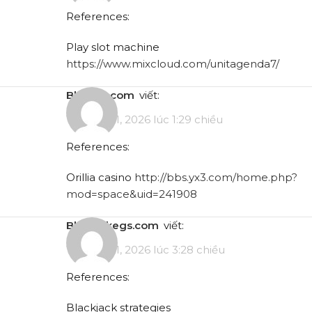
References:
Play slot machine
https://www.mixcloud.com/unitagenda7/
bbs.yx3.com
viết:
Tháng 5 11, 2026 lúc 1:29 chiều
References:
Orillia casino
http://bbs.yx3.com/home.php?
mod=space&uid=241908
bbs.makegs.com
viết:
Tháng 5 11, 2026 lúc 3:28 chiều
References:
Blackjack strategies