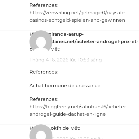
References:
https://zenwriting.net/girlmagic0/paysafe-
casinos-echtgeld-spielen-and-gewinnen
https://miranda-aarup-
2.thoughtlanes.net/acheter-androgel-prix-et-
conseils
viết:
Tháng 4 16, 2026 lúc 10:53 sáng
References:
Achat hormone de croissance
References:
https://blogfreely.net/satinburst6/acheter-
androgel-guide-dachat-en-ligne
hackmd.okfn.de
viết:
Tháng 4 16, 2026 lúc 12:05 chiều